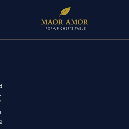
יצירת קשר
נייד: 050-786-7711
דוא"ל:
ramor.rest@gmail.com
!
אוק
E
t.
g!