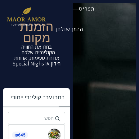
תפריט
הזמנת
הזמן שולחן
מקום
בחרו את החוויה
הקולינרית שלכם -
ארוחת טעימות, ארוחת
חידון או Special Nighs
בחרו ערב קולינרי ייחודי
בית
בחירת ערב קולינרי
התפריטים שלנו
₪645